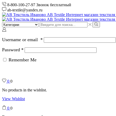
8-800-100-27-97 Звонок бесплатный
ab-textile@yandex.ru
Search
input
Search
Username or email
*
Password
*
Remember Me
0
0
No products in the wishlist.
View Wishlist
0
0