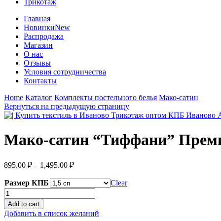
Трикотаж
Главная
Новинки
New
Распродажа
Магазин
О нас
Отзывы
Условия сотрудничества
Контакты
Home
Каталог
Комплекты постельного белья
Мако-сатин
Вернуться на предыдущую страницу
Мако-сатин “Тиффани” Прем
895.00
₽
–
1,495.00
₽
Размер КПБ
Clear
Мако-
сатин
Add to cart
"Тиффани"
Добавить в список желаний
Премиум