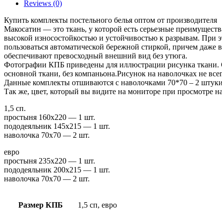
Reviews (0)
Купить комплекты постельного белья оптом от производителя
Макосатин — это ткань, у которой есть серьезные преимущества:
высокой износостойкостью и устойчивостью к разрывам. При э
пользоваться автоматической бережной стиркой, причем даже в
обеспечивают превосходный внешний вид без утюга.
Фотографии КПБ приведены для иллюстрации рисунка ткани. О
основной ткани, без компаньона.Рисунок на наволочках не всег
Данные комплекты отшиваются с наволочками 70*70 – 2 штуки
Так же, цвет, который вы видите на мониторе при просмотре на
1,5 сп.
простыня 160х220 — 1 шт.
пододеяльник 145х215 — 1 шт.
наволочка 70х70 — 2 шт.
евро
простыня 235х220 — 1 шт.
пододеяльник 200х215 — 1 шт.
наволочка 70х70 — 2 шт.
Размер КПБ
1,5 сп, евро