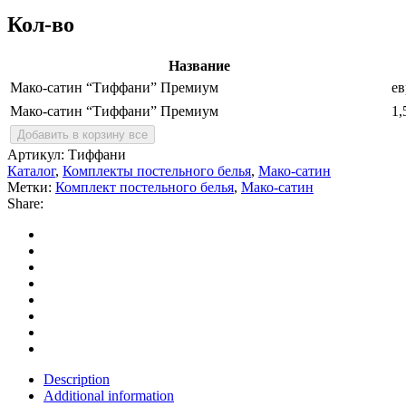
quantity
Кол-во
Название
Мако-сатин “Тиффани” Премиум
ев
Мако-сатин “Тиффани” Премиум
1,
Добавить в корзину все
Артикул:
Тиффани
Каталог
,
Комплекты постельного белья
,
Мако-сатин
Метки:
Комплект постельного белья
,
Мако-сатин
Share:
Description
Additional information