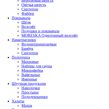
Верблюжья шерсть
Овечья шерсть
Синтепон
Файбер
Покрывала
Шёлк
Велсофт
Подушки и покрывала
MORESKA Однотонный велсофт
Наматрасники
Водонепроницаемые
Бамбук
Синтепон
Полотенца
Махровые
Наборы для сауны
Микрофибра
Вафельные
Именные
Штучная продукция
Наволочки
Простыни
Пододеяльники
Халаты
Махра