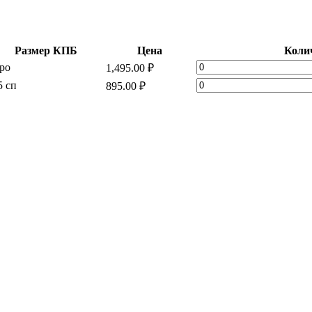
Размер КПБ
Цена
Коли
Мако-
ро
1,495.00
₽
сатин
Мако-
5 сп
895.00
₽
"Тиффани"
сатин
Премиум
"Тиффани"
quantity
Премиум
quantity