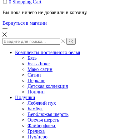
0
Shopping Cart
Вы пока ничего не добавили в корзину.
Вернуться в магазин
Search
input
Search
Комплекты постельного белья
Бязь
Бязь Люкс
Мако-сатин
Сатин
Перкаль
Детская коллекция
Поплин
Подушки
Лебяжий пух
Бамбук
Верблюжья шерсть
Овечья шерсть
Файберфлекс
Гречиха
Пух/перо