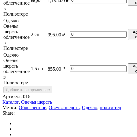
евро
1,195.00
₽
облегченное
c
Овечья
в
шерсть
Полиэстере
облегченное
Одеяло
в
Овечья
Полиэстере
шерсть
quantity
Ad
Одеяло
2 сп
995.00
₽
облегченное
c
Овечья
в
шерсть
Полиэстере
облегченное
Одеяло
в
Овечья
Полиэстере
шерсть
quantity
Ad
Одеяло
1,5 сп
855.00
₽
облегченное
c
Овечья
в
шерсть
Полиэстере
облегченное
в
Добавить в корзину все
Полиэстере
Артикул:
016
quantity
Каталог
,
Овечья шерсть
Метки:
Облегченное
,
Овечья шерсть
,
Одеяло
,
полиэстер
Share: