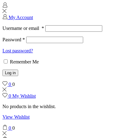
My Account
Username or email
*
Password
*
Lost password?
Remember Me
Log in
0
0
0
My Wishlist
No products in the wishlist.
View Wishlist
0
0