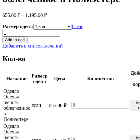
655.00
₽
–
1,195.00
₽
Размер одеял
Clear
Одеяло
Овечья
Add to cart
шерсть
Добавить в список желаний
облегченное
в
Кол-во
Полиэстере
quantity
Доб
Размер
Название
Цена
Количество
одеял
ко
Одеяло
Овечья
шерсть
Ad
Одеяло
ясли
655.00
₽
облегченное
c
Овечья
в
шерсть
Полиэстере
облегченное
Одеяло
в
Овечья
Полиэстере
шерсть
quantity
Ad
Одеяло