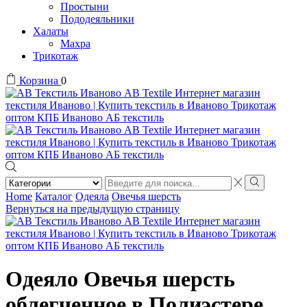
Простыни
Пододеяльники
Халаты
Махра
Трикотаж
Корзина
0
Search
input
Search
Home
Каталог
Одеяла
Овечья шерсть
Вернуться на предыдущую страницу
Одеяло Овечья шерсть
облегченное в Полиэстере