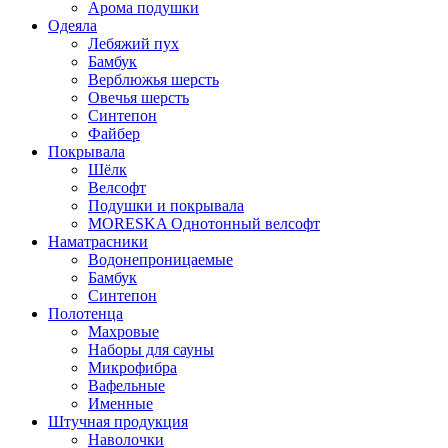
Арома подушки
Одеяла
Лебяжий пух
Бамбук
Верблюжья шерсть
Овечья шерсть
Синтепон
Файбер
Покрывала
Шёлк
Велсофт
Подушки и покрывала
MORESKA Однотонный велсофт
Наматрасники
Водонепроницаемые
Бамбук
Синтепон
Полотенца
Махровые
Наборы для сауны
Микрофибра
Вафельные
Именные
Штучная продукция
Наволочки