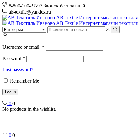
8-800-100-27-97 Звонок бесплатный
ab-textile@yandex.ru
Search
input
Search
Username or email
*
Password
*
Lost password?
Remember Me
Log in
0
0
No products in the wishlist.
0
0