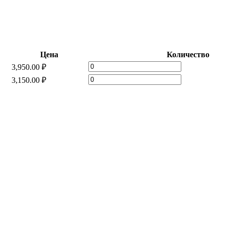
Цена
Количество
Сатин
3,950.00
₽
"Альфред"
Сатин
3,150.00
₽
quantity
"Альфред"
quantity