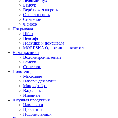
Лебяжий пух
Бамбук
Верблюжья шерсть
Овечья шерсть
Синтепон
Файбер
Покрывала
Шёлк
Велсофт
Подушки и покрывала
MORESKA Однотонный велсофт
Наматрасники
Водонепроницаемые
Бамбук
Синтепон
Полотенца
Махровые
Наборы для сауны
Микрофибра
Вафельные
Именные
Штучная продукция
Наволочки
Простыни
Пододеяльники