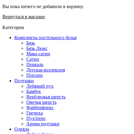
Вы пока ничего не добавили в корзину.
Вернуться в магазин
Категории
Комплекты постельного белья
Бязь
Бязь Люкс
Мако-сатин
Сатин
Перкаль
Детская коллекция
Поплин
Подушки
Лебяжий пух
Бамбук
Верблюжья шерсть
Овечья шерсть
Файберфлекс
Гречиха
Пух/перо
Арома подушки
Одеяла