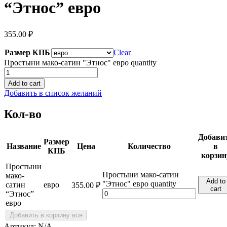
“Этнос” евро
355.00
₽
Размер КПБ
Clear
Простыни мако-сатин "Этнос" евро quantity
Add to cart
Добавить в список желаний
Кол-во
Добави
Размер
Название
Цена
Количество
в
КПБ
корзин
Простыни
Простыни мако-сатин
мако-
Add to
"Этнос" евро quantity
сатин
евро
355.00
₽
cart
“Этнос”
евро
Добавить в корзину все
Артикул:
N/A