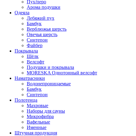
Пух/перо
Арома подушки
Одеяла
Лебяжий пух
Бамбук
Верблюжья шерсть
Овечья шерсть
Синтепон
Файбер
Покрывала
Шёлк
Велсофт
Подушки и покрывала
MORESKA Однотонный велсофт
Наматрасники
Водонепроницаемые
Бамбук
Синтепон
Полотенца
Махровые
Наборы для сауны
Микрофибра
Вафельные
Именные
Штучная продукция