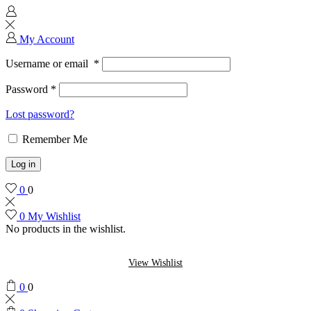
My Account
Username or email
*
Password
*
Lost password?
Remember Me
Log in
0
0
0
My Wishlist
No products in the wishlist.
View Wishlist
0
0