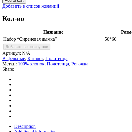
Add to cart
дымка"
Добавить в список желаний
quantity
Кол-во
Название
Разм
Набор “Сиреневая дымка”
50*60
Добавить в корзину все
Артикул:
N/A
Вафельные
,
Каталог
,
Полотенца
Метки:
100% хлопок
,
Полотенца
,
Рогожка
Share:
Description
Additional information