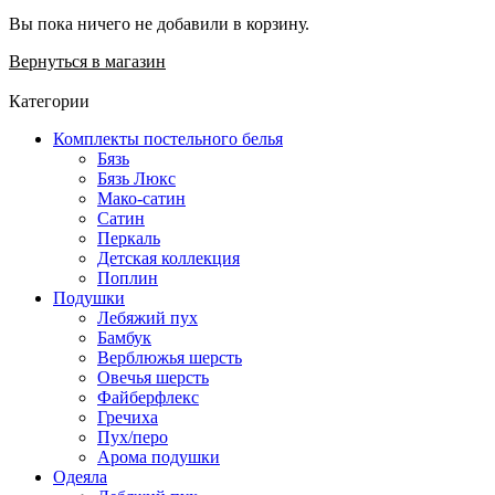
Вы пока ничего не добавили в корзину.
Вернуться в магазин
Категории
Комплекты постельного белья
Бязь
Бязь Люкс
Мако-сатин
Сатин
Перкаль
Детская коллекция
Поплин
Подушки
Лебяжий пух
Бамбук
Верблюжья шерсть
Овечья шерсть
Файберфлекс
Гречиха
Пух/перо
Арома подушки
Одеяла