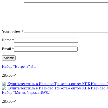
Your review
*
Name
*
Email
*
Набор “Встреча” 3 ...
285.00
₽
Набор “Мятный аромат&#82...
285.00
₽