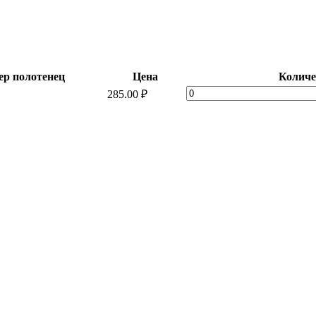
ер полотенец
Цена
Количе
Набор
285.00
₽
"Сиреневая
дымка"
quantity