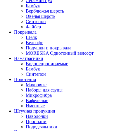
Лебяжий пух
Бамбук
Верблюжья шерсть
Овечья шерсть
Синтепон
Файбер
Покрывала
Шёлк
Велсофт
Подушки и покрывала
MORESKA Однотонный велсофт
Наматрасники
Водонепроницаемые
Бамбук
Синтепон
Полотенца
Махровые
Наборы для сауны
Микрофибра
Вафельные
Именные
Штучная продукция
Наволочки
Простыни
Пододеяльники