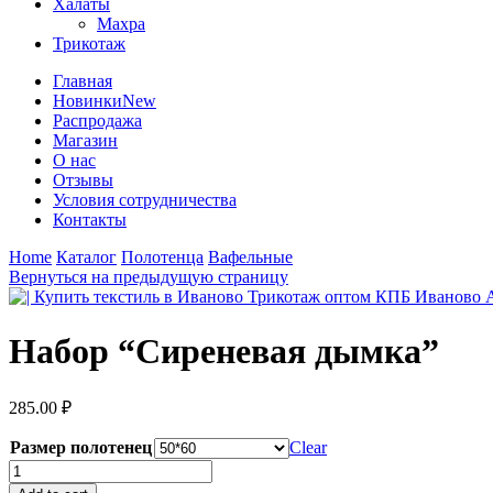
Халаты
Махра
Трикотаж
Главная
Новинки
New
Распродажа
Магазин
О нас
Отзывы
Условия сотрудничества
Контакты
Home
Каталог
Полотенца
Вафельные
Вернуться на предыдущую страницу
Набор “Сиреневая дымка”
285.00
₽
Размер полотенец
Clear
Набор
"Сиреневая