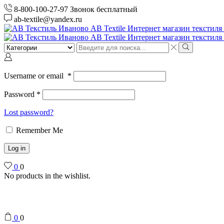
8-800-100-27-97 Звонок бесплатный
ab-textile@yandex.ru
Search
input
Search
Username or email
*
Password
*
Lost password?
Remember Me
Log in
0
0
No products in the wishlist.
0
0