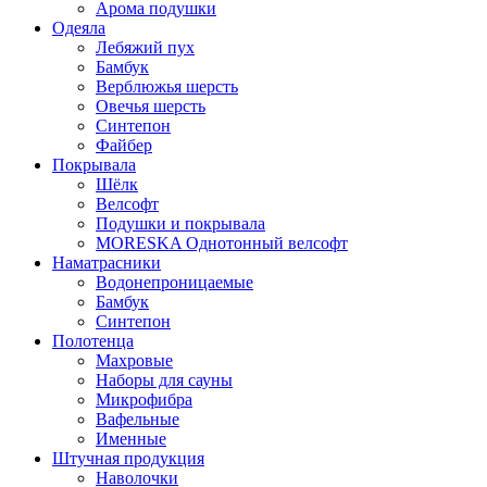
Арома подушки
Одеяла
Лебяжий пух
Бамбук
Верблюжья шерсть
Овечья шерсть
Синтепон
Файбер
Покрывала
Шёлк
Велсофт
Подушки и покрывала
MORESKA Однотонный велсофт
Наматрасники
Водонепроницаемые
Бамбук
Синтепон
Полотенца
Махровые
Наборы для сауны
Микрофибра
Вафельные
Именные
Штучная продукция
Наволочки