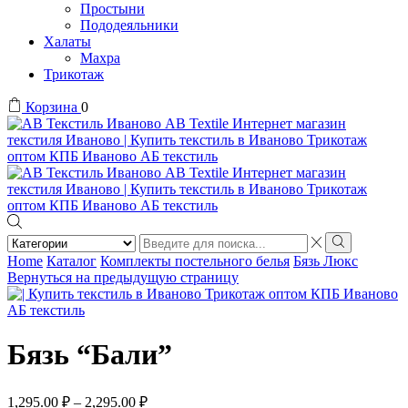
Простыни
Пододеяльники
Халаты
Махра
Трикотаж
Корзина
0
Search
input
Search
Home
Каталог
Комплекты постельного белья
Бязь Люкс
Вернуться на предыдущую страницу
Бязь “Бали”
1,295.00
₽
–
2,295.00
₽