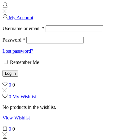
My Account
Username or email
*
Password
*
Lost password?
Remember Me
Log in
0
0
0
My Wishlist
No products in the wishlist.
View Wishlist
0
0