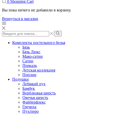
0
Shopping Cart
Вы пока ничего не добавили в корзину.
Вернуться в магазин
Search
input
Search
Комплекты постельного белья
Бязь
Бязь Люкс
Мако-сатин
Сатин
Перкаль
Детская коллекция
Поплин
Подушки
Лебяжий пух
Бамбук
Верблюжья шерсть
Овечья шерсть
Файберфлекс
Гречиха
Пух/перо