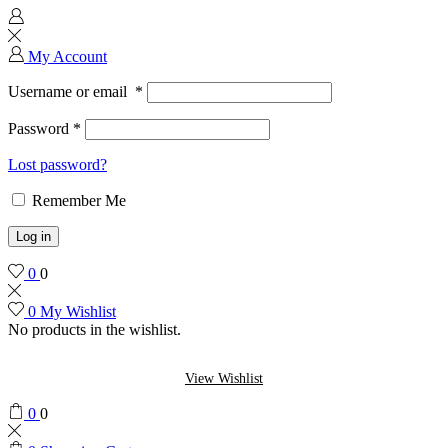
My Account
Username or email
*
Password
*
Lost password?
Remember Me
Log in
0
0
0
My Wishlist
No products in the wishlist.
View Wishlist
0
0