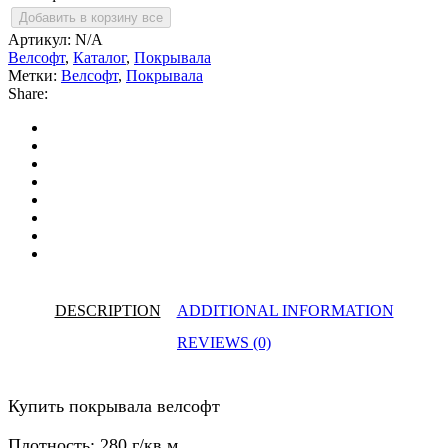
велсофт
Добавить в корзину все
quantity
Артикул:
N/A
Велсофт
,
Каталог
,
Покрывала
Метки:
Велсофт
,
Покрывала
Share:
DESCRIPTION
ADDITIONAL INFORMATION
REVIEWS (0)
Купить покрывала велсофт
Плотность: 280 г/кв.м