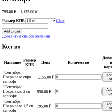
795.00
₽
–
1,155.00
₽
Размер КПБ
Clear
"Сентябрь"
Покрывало
Add to cart
велсофт
Добавить в список желаний
quantity
Кол-во
Доба
Размер
Название
Цена
Количество
КПБ
кор
“Сентябрь”
Add
"Сентябрь"
Покрывало
евро
1,155.00
₽
ca
Покрывало
велсофт
велсофт
“Сентябрь”
quantity
Add
"Сентябрь"
Покрывало
2 сп
950.00
₽
ca
Покрывало
велсофт
велсофт
“Сентябрь”
quantity
Add
"Сентябрь"
Покрывало
1,5 сп
795.00
₽
ca
Покрывало
велсофт