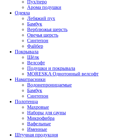
Пух/перо
Арома подушки
Одеяла
Лебяжий пух
Бамбук
Верблюжья шерсть
Овечья шерсть
Синтепон
Файбер
Покрывала
Шёлк
Велсофт
Подушки и покрывала
MORESKA Однотонный велсофт
Наматрасники
Водонепроницаемые
Бамбук
Синтепон
Полотенца
Махровые
Наборы для сауны
Микрофибра
Вафельные
Именные
Штучная продукция