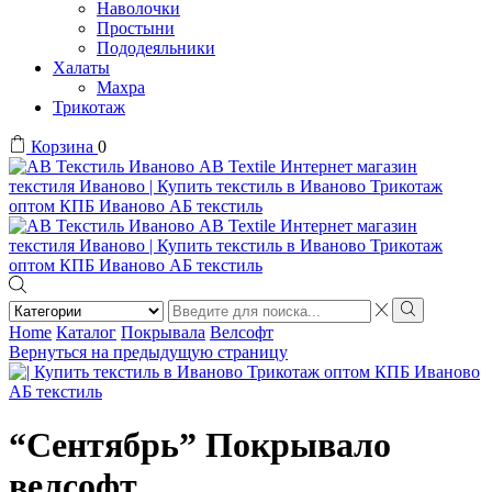
Наволочки
Простыни
Пододеяльники
Халаты
Махра
Трикотаж
Корзина
0
Search
input
Search
Home
Каталог
Покрывала
Велсофт
Вернуться на предыдущую страницу
“Сентябрь” Покрывало
велсофт