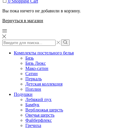
0
Shopping Cart
Вы пока ничего не добавили в корзину.
Вернуться в магазин
Search
input
Search
Комплекты постельного белья
Бязь
Бязь Люкс
Мако-сатин
Сатин
Перкаль
Детская коллекция
Поплин
Подушки
Лебяжий пух
Бамбук
Верблюжья шерсть
Овечья шерсть
Файберфлекс
Гречиха