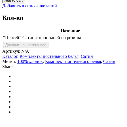
Add to cart
с
Добавить в список желаний
простыней
на
Кол-во
резинке
quantity
Название
“Персей” Сатин с простыней на резинке
Добавить в корзину все
Артикул:
N/A
Каталог
,
Комплекты постельного белья
,
Сатин
Метки:
100% хлопок
,
Комплект постельного белья
,
Сатин
Share: