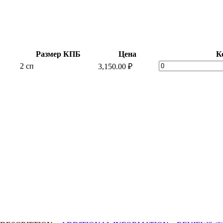
Размер КПБ
Цена
К
"Персей"
2 сп
3,150.00
₽
Сатин
с
простыней
на
резинке
quantity