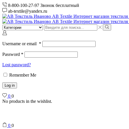
8-800-100-27-97 Звонок бесплатный
ab-textile@yandex.ru
Search
input
Search
Username or email
*
Password
*
Lost password?
Remember Me
Log in
0
0
No products in the wishlist.
0
0