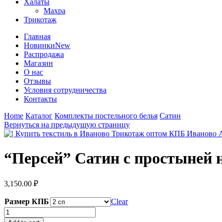
Халаты
Махра
Трикотаж
Главная
Новинки
New
Распродажа
Магазин
О нас
Отзывы
Условия сотрудничества
Контакты
Home
Каталог
Комплекты постельного белья
Сатин
Вернуться на предыдущую страницу
“Персей” Сатин с простыней 
3,150.00
₽
Размер КПБ
Clear
"Персей"
Сатин