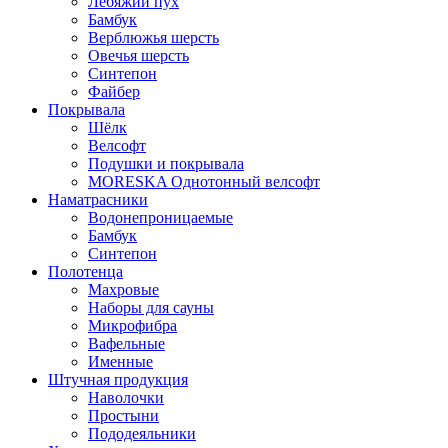
Лебяжий пух
Бамбук
Верблюжья шерсть
Овечья шерсть
Синтепон
Файбер
Покрывала
Шёлк
Велсофт
Подушки и покрывала
MORESKA Однотонный велсофт
Наматрасники
Водонепроницаемые
Бамбук
Синтепон
Полотенца
Махровые
Наборы для сауны
Микрофибра
Вафельные
Именные
Штучная продукция
Наволочки
Простыни
Пододеяльники