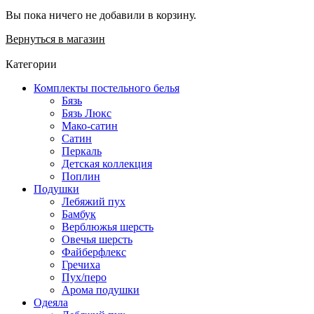
Вы пока ничего не добавили в корзину.
Вернуться в магазин
Категории
Комплекты постельного белья
Бязь
Бязь Люкс
Мако-сатин
Сатин
Перкаль
Детская коллекция
Поплин
Подушки
Лебяжий пух
Бамбук
Верблюжья шерсть
Овечья шерсть
Файберфлекс
Гречиха
Пух/перо
Арома подушки
Одеяла