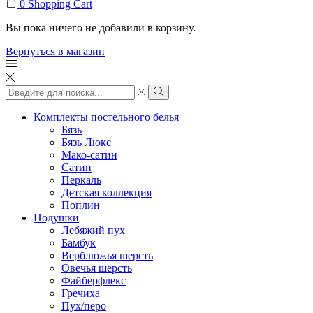
0
Shopping Cart
Вы пока ничего не добавили в корзину.
Вернуться в магазин
Search
input
Search
Комплекты постельного белья
Бязь
Бязь Люкс
Мако-сатин
Сатин
Перкаль
Детская коллекция
Поплин
Подушки
Лебяжий пух
Бамбук
Верблюжья шерсть
Овечья шерсть
Файберфлекс
Гречиха
Пух/перо