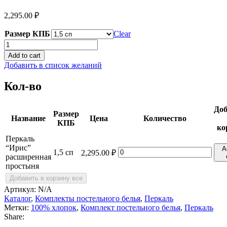
2,295.00
₽
Размер КПБ
Clear
Перкаль
"Ирис"
Add to cart
расширенная
Добавить в список желаний
простыня
quantity
Кол-во
Доб
Размер
Название
Цена
Количество
КПБ
ко
Перкаль
“Ирис”
A
Перкаль
1,5 сп
2,295.00
₽
расширенная
"Ирис"
простыня
расширенная
простыня
Добавить в корзину все
quantity
Артикул:
N/A
Каталог
,
Комплекты постельного белья
,
Перкаль
Метки:
100% хлопок
,
Комплект постельного белья
,
Перкаль
Share: