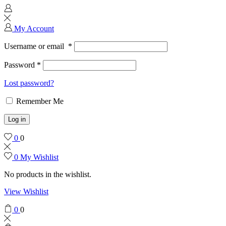
My Account
Username or email
*
Password
*
Lost password?
Remember Me
Log in
0
0
0
My Wishlist
No products in the wishlist.
View Wishlist
0
0