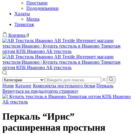
Простыни
Пододеяльники
Халаты
Махра
Трикотаж
Корзина
0
Search
input
Search
Home
Каталог
Комплекты постельного белья
Перкаль
Вернуться на предыдущую страницу
Перкаль “Ирис”
расширенная простыня