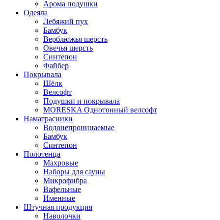
Арома подушки
Одеяла
Лебяжий пух
Бамбук
Верблюжья шерсть
Овечья шерсть
Синтепон
Файбер
Покрывала
Шёлк
Велсофт
Подушки и покрывала
MORESKA Однотонный велсофт
Наматрасники
Водонепроницаемые
Бамбук
Синтепон
Полотенца
Махровые
Наборы для сауны
Микрофибра
Вафельные
Именные
Штучная продукция
Наволочки