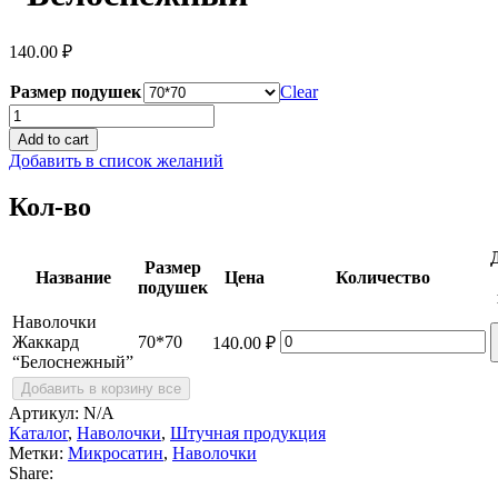
140.00
₽
Размер подушек
Clear
Наволочки
Жаккард
Add to cart
"Белоснежный"
Добавить в список желаний
quantity
Кол-во
Размер
Название
Цена
Количество
подушек
Наволочки
Наволочки
Жаккард
70*70
140.00
₽
Жаккард
“Белоснежный”
"Белоснежный"
Добавить в корзину все
quantity
Артикул:
N/A
Каталог
,
Наволочки
,
Штучная продукция
Метки:
Микросатин
,
Наволочки
Share: