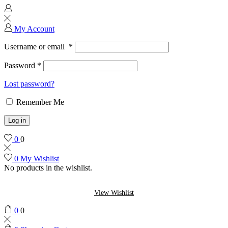
My Account
Username or email
*
Password
*
Lost password?
Remember Me
Log in
0
0
0
My Wishlist
No products in the wishlist.
View Wishlist
0
0