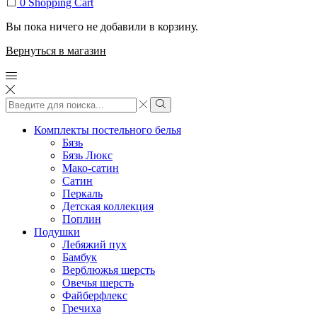
0
Shopping Cart
Вы пока ничего не добавили в корзину.
Вернуться в магазин
Search
input
Search
Комплекты постельного белья
Бязь
Бязь Люкс
Мако-сатин
Сатин
Перкаль
Детская коллекция
Поплин
Подушки
Лебяжий пух
Бамбук
Верблюжья шерсть
Овечья шерсть
Файберфлекс
Гречиха