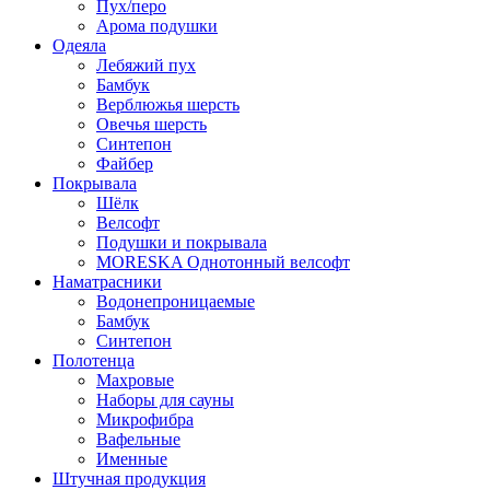
Пух/перо
Арома подушки
Одеяла
Лебяжий пух
Бамбук
Верблюжья шерсть
Овечья шерсть
Синтепон
Файбер
Покрывала
Шёлк
Велсофт
Подушки и покрывала
MORESKA Однотонный велсофт
Наматрасники
Водонепроницаемые
Бамбук
Синтепон
Полотенца
Махровые
Наборы для сауны
Микрофибра
Вафельные
Именные
Штучная продукция