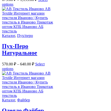
options
Каталог
,
Пух/перо
Пух-Перо
Натуральное
570.00
₽
–
640.00
₽
Select
options
Каталог
,
Файбер
Одеяло Файбер