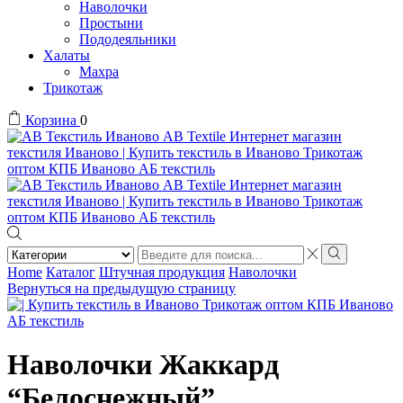
Наволочки
Простыни
Пододеяльники
Халаты
Махра
Трикотаж
Корзина
0
Search
input
Search
Home
Каталог
Штучная продукция
Наволочки
Вернуться на предыдущую страницу
Наволочки Жаккард
“Белоснежный”