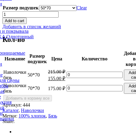
н
Размер подушек
Clear
Наволочки
бязь
Add to cart
quantity
Добавить в список желаний
 и покрывала
A Однотонный
Кол-во
роницаемые
Доба
Размер
Название
Цена
Количество
в
подушек
н
корз
215.00
₽
Наволочки
Add
Наволочки
50*70
ые
бязь
car
155.00
₽
бязь
для сауны
quantity
Наволочки
ибра
Add
Наволочки
70*70
175.00
₽
бязь
car
ые
бязь
е
quantity
Добавить в корзину все
укция
Артикул:
444
ки
Каталог
,
Наволочки
ни
Метки:
100% хлопок
,
Бязь
льники
Share: