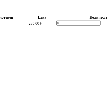
лотенец
Цена
Количест
Набор
285.00
₽
"
Береста"
3
шт
quantity