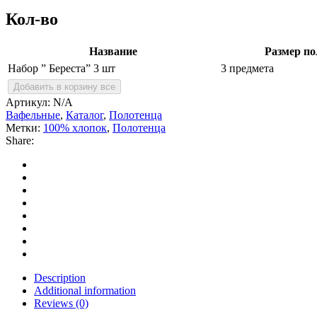
шт
Кол-во
quantity
Название
Размер по
Набор ” Береста” 3 шт
3 предмета
Добавить в корзину все
Артикул:
N/A
Вафельные
,
Каталог
,
Полотенца
Метки:
100% хлопок
,
Полотенца
Share:
Description
Additional information
Reviews (0)