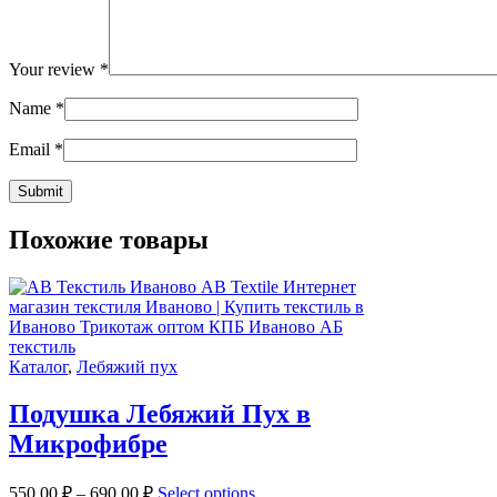
Your review
*
Name
*
Email
*
Похожие товары
Каталог
,
Лебяжий пух
Подушка Лебяжий Пух в
Микрофибре
550.00
₽
–
690.00
₽
Select options