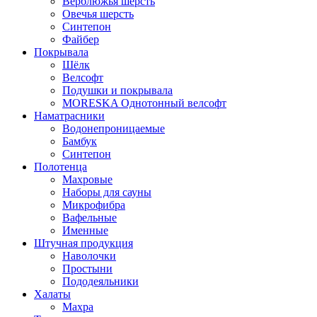
Верблюжья шерсть
Овечья шерсть
Синтепон
Файбер
Покрывала
Шёлк
Велсофт
Подушки и покрывала
MORESKA Однотонный велсофт
Наматрасники
Водонепроницаемые
Бамбук
Синтепон
Полотенца
Махровые
Наборы для сауны
Микрофибра
Вафельные
Именные
Штучная продукция
Наволочки
Простыни
Пододеяльники
Халаты
Махра