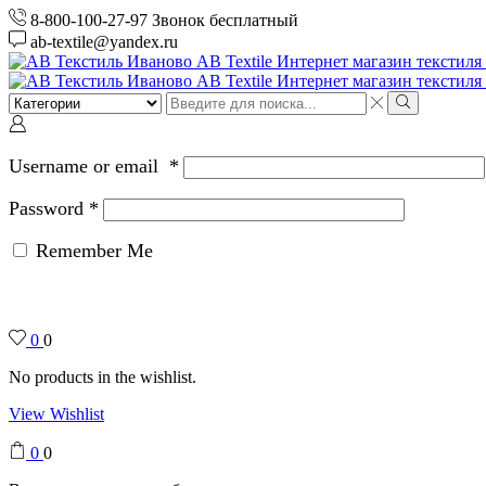
8-800-100-27-97 Звонок бесплатный
ab-textile@yandex.ru
Search
input
Search
Username or email
*
Password
*
Remember Me
0
0
No products in the wishlist.
View Wishlist
0
0