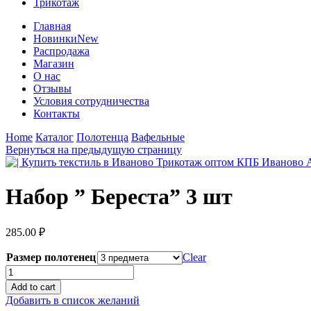
Трикотаж
Главная
Новинки
New
Распродажа
Магазин
О нас
Отзывы
Условия сотрудничества
Контакты
Home
Каталог
Полотенца
Вафельные
Вернуться на предыдущую страницу
Набор ” Береста” 3 шт
285.00
₽
Размер полотенец
Clear
Набор
"
Add to cart
Береста"
Добавить в список желаний
3