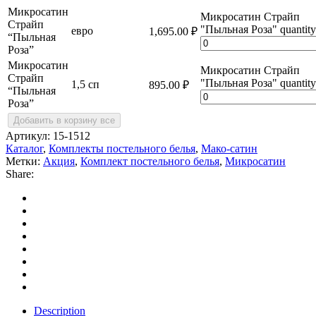
Микросатин
Микросатин Страйп
Страйп
"Пыльная Роза" quantity
евро
1,695.00
₽
“Пыльная
Роза”
Микросатин
Микросатин Страйп
Страйп
"Пыльная Роза" quantity
1,5 сп
895.00
₽
“Пыльная
Роза”
Добавить в корзину все
Артикул:
15-1512
Каталог
,
Комплекты постельного белья
,
Мако-сатин
Метки:
Акция
,
Комплект постельного белья
,
Микросатин
Share:
Description