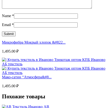
Name
*
Email
*
Микрофибра Мокрый хлопок &#822...
1,495.00
₽
Мако-сатин “Атмосфера&#8...
1,495.00
₽
Похожие товары