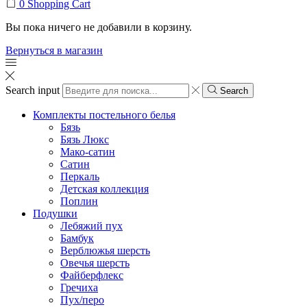
0
Shopping Cart
Вы пока ничего не добавили в корзину.
Вернуться в магазин
Search input
Search
Комплекты постельного белья
Бязь
Бязь Люкс
Мако-сатин
Сатин
Перкаль
Детская коллекция
Поплин
Подушки
Лебяжий пух
Бамбук
Верблюжья шерсть
Овечья шерсть
Файберфлекс
Гречиха
Пух/перо