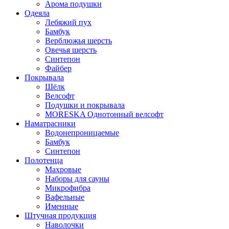
Арома подушки
Одеяла
Лебяжий пух
Бамбук
Верблюжья шерсть
Овечья шерсть
Синтепон
Файбер
Покрывала
Шёлк
Велсофт
Подушки и покрывала
MORESKA Однотонный велсофт
Наматрасники
Водонепроницаемые
Бамбук
Синтепон
Полотенца
Махровые
Наборы для сауны
Микрофибра
Вафельные
Именные
Штучная продукция
Наволочки