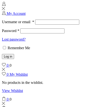
My Account
Username or email
*
Password
*
Lost password?
Remember Me
Log in
0
0
0
My Wishlist
No products in the wishlist.
View Wishlist
0
0