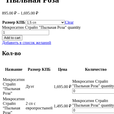
895.00
₽
–
1,695.00
₽
Размер КПБ
Clear
Микросатин Страйп "Пыльная Роза" quantity
Add to cart
Добавить в список желаний
Кол-во
Название
Размер КПБ
Цена
Количество
Микросатин
Микросатин Страйп
Страйп
"Пыльная Роза" quantity
Дуэт
1,695.00
₽
“Пыльная
Роза”
Микросатин
Микросатин Страйп
Страйп
2 сп с
"Пыльная Роза" quantity
1,495.00
₽
“Пыльная
европростыней
Роза”