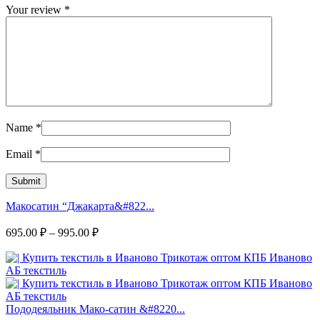
Your review
*
Name
*
Email
*
Макосатин “Джакарта&#822...
695.00
₽
–
995.00
₽
Пододеяльник Мако-сатин &#8220...