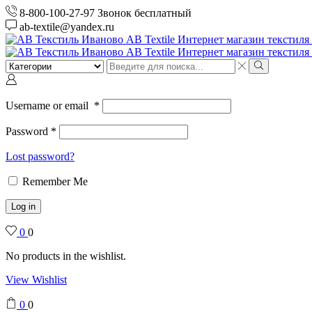
8-800-100-27-97 Звонок бесплатный
ab-textile@yandex.ru
Search
input
Search
Username or email
*
Password
*
Lost password?
Remember Me
Log in
0
0
No products in the wishlist.
View Wishlist
0
0