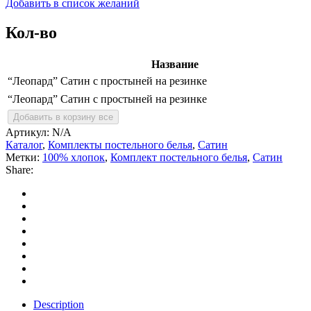
Добавить в список желаний
простыней
на
Кол-во
резинке
quantity
Название
“Леопард” Сатин с простыней на резинке
“Леопард” Сатин с простыней на резинке
Добавить в корзину все
Артикул:
N/A
Каталог
,
Комплекты постельного белья
,
Сатин
Метки:
100% хлопок
,
Комплект постельного белья
,
Сатин
Share:
Description