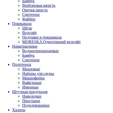
Бамбук
Верблюжья шерсть
Овечья шерсть
Синтепон
Файбер
Покрывала
Шёлк
Велсофт
Подушки и покрывала
MORESKA Однотонный велсофт
Наматрасники
Водонепроницаемые
Бамбук
Синтепон
Полотенца
Махровые
Наборы для сауны
Микрофибра
Вафельные
Именные
Штучная продукция
Наволочки
Простыни
Пододеяльники
Халаты