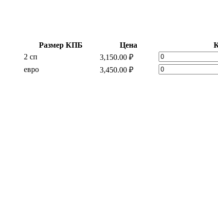
Размер КПБ
Цена
К
"Леопард"
2 сп
3,150.00
₽
Сатин
"Леопард"
евро
3,450.00
₽
с
Сатин
простыней
с
на
простыней
резинке
на
quantity
резинке
quantity