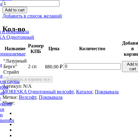
"Лазурный
н
Берге"
Add to cart
Страйп
Добавить в список желаний
quantity
Кол-во
 и покрывала
A Однотонный
Добави
Размер
Название
Цена
Количество
в
КПБ
роницаемые
корзи
“Лазурный
Add t
н
"Лазурный
Берге”
2 сп
880.00
₽
cart
Берге"
Страйп
ые
Страйп
Добавить в корзину все
для сауны
quantity
Артикул:
N/A
ибра
MORESKA Однотонный велсофт
,
Каталог
,
Покрывала
ые
Метки:
Велсофт
,
Покрывала
е
Share:
укция
ки
ни
льники