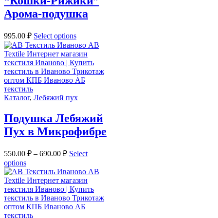
“Кошки-Рижики”
Арома-подушка
995.00
₽
Select options
Каталог
,
Лебяжий пух
Подушка Лебяжий
Пух в Микрофибре
550.00
₽
–
690.00
₽
Select
options