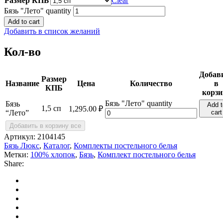
Размер КПБ
Clear
Бязь "Лето" quantity
Add to cart
Добавить в список желаний
Кол-во
Добав
Размер
Название
Цена
Количество
в
КПБ
корзи
Бязь "Лето" quantity
Бязь
Add t
1,5 сп
1,295.00
₽
“Лето”
cart
Добавить в корзину все
Артикул:
2104145
Бязь Люкс
,
Каталог
,
Комплекты постельного белья
Метки:
100% хлопок
,
Бязь
,
Комплект постельного белья
Share: