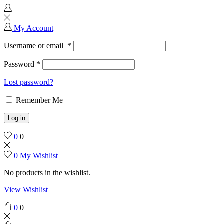
My Account
Username or email
*
Password
*
Lost password?
Remember Me
Log in
0
0
0
My Wishlist
No products in the wishlist.
View Wishlist
0
0