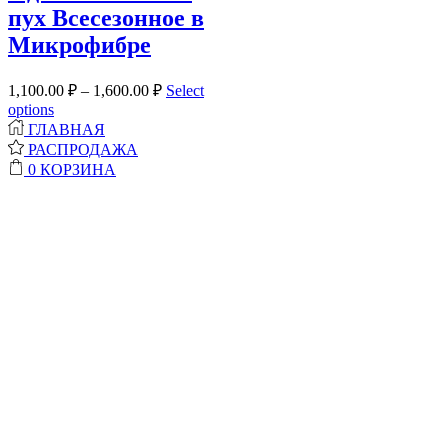
пух Всесезонное в
Микрофибре
1,100.00
₽
–
1,600.00
₽
Select
options
ГЛАВНАЯ
РАСПРОДАЖА
0
КОРЗИНА