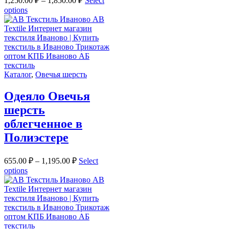
1,250.00
₽
–
1,850.00
₽
Select
options
Каталог
,
Овечья шерсть
Одеяло Овечья
шерсть
облегченное в
Полиэстере
655.00
₽
–
1,195.00
₽
Select
options