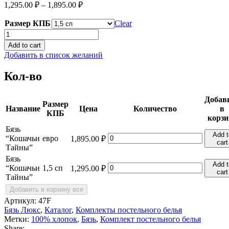
1,295.00
₽
–
1,895.00
₽
Размер КПБ
Clear
Бязь
"Кошачьи
Add to cart
Тайны"
Добавить в список желаний
quantity
Кол-во
Добав
Размер
Название
Цена
Количество
в
КПБ
корзи
Бязь
Add t
Бязь
“Кошачьи
евро
1,895.00
₽
cart
"Кошачьи
Тайны”
Тайны"
Бязь
quantity
Add t
Бязь
“Кошачьи
1,5 сп
1,295.00
₽
cart
"Кошачьи
Тайны”
Тайны"
Добавить в корзину все
quantity
Артикул:
47F
Бязь Люкс
,
Каталог
,
Комплекты постельного белья
Метки:
100% хлопок
,
Бязь
,
Комплект постельного белья
Share: