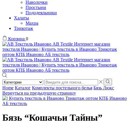
Наволочки
Простыни
Пододеяльники
Халаты
Махра
Трикотаж
Корзина
0
Search
input
Search
Home
Каталог
Комплекты постельного белья
Бязь Люкс
Вернуться на предыдущую страницу
Бязь “Кошачьи Тайны”