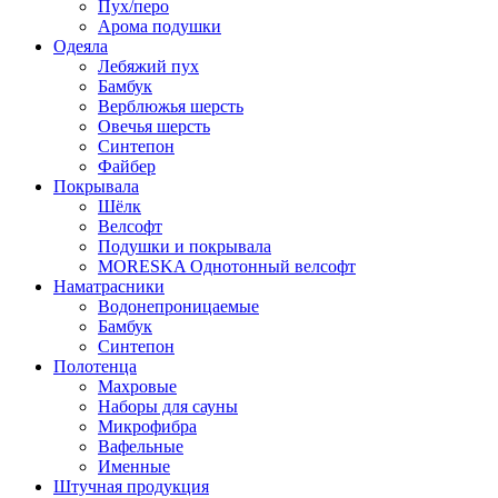
Пух/перо
Арома подушки
Одеяла
Лебяжий пух
Бамбук
Верблюжья шерсть
Овечья шерсть
Синтепон
Файбер
Покрывала
Шёлк
Велсофт
Подушки и покрывала
MORESKA Однотонный велсофт
Наматрасники
Водонепроницаемые
Бамбук
Синтепон
Полотенца
Махровые
Наборы для сауны
Микрофибра
Вафельные
Именные
Штучная продукция