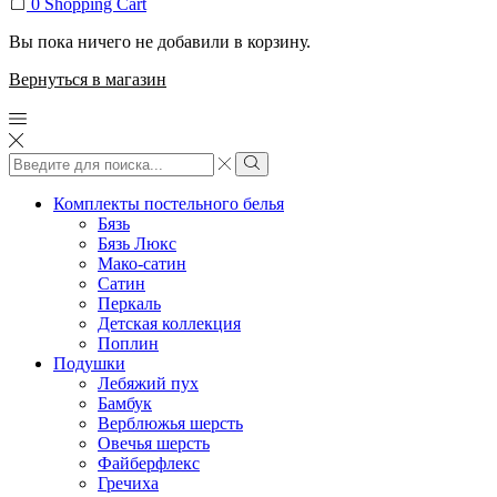
0
Shopping Cart
Вы пока ничего не добавили в корзину.
Вернуться в магазин
Search
input
Search
Комплекты постельного белья
Бязь
Бязь Люкс
Мако-сатин
Сатин
Перкаль
Детская коллекция
Поплин
Подушки
Лебяжий пух
Бамбук
Верблюжья шерсть
Овечья шерсть
Файберфлекс
Гречиха