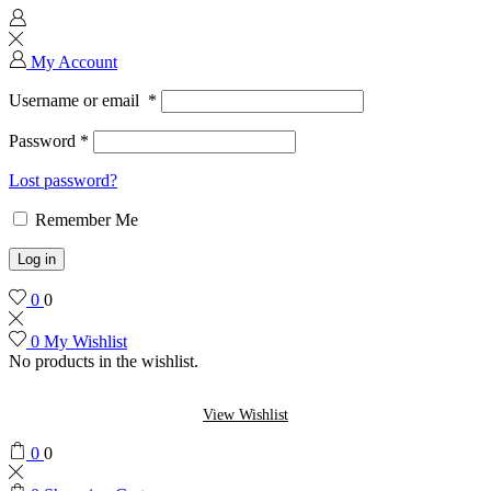
My Account
Username or email
*
Password
*
Lost password?
Remember Me
Log in
0
0
0
My Wishlist
No products in the wishlist.
View Wishlist
0
0