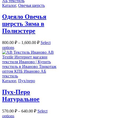
Каталог
,
Овечья шерсть
Одеяло Овечья
шерсть Зима в
Полиэстере
800.00
₽
–
1,600.00
₽
Select
options
Каталог
,
Пух/перо
Пух-Перо
Натуральное
570.00
₽
–
640.00
₽
Select
options