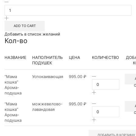
"Мама
кошка"
Арома-
подушка
quantity
ADD TO CART
Добавить в список желаний
Кол-во
НАЗВАНИЕ
НАПОЛНИТЕЛЬ
ЦЕНА
КОЛИЧЕСТВО
ДОБ
ПОДУШЕК
К
"Мама
“Мама
Успокаивающая
995.00
₽
кошка"
кошка”
Арома-
Арома-
подушка
подушка
quantity
"Мама
“Мама
можжевелово-
995.00
₽
кошка"
кошка”
лавандовая
Арома-
Арома-
подушка
подушка
quantity
ДОБАВИТЬ В КОРЗИНУ