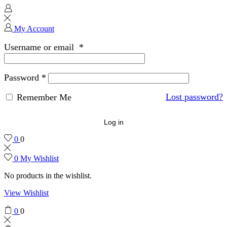
My Account
Username or email
*
Password
*
Lost password?
Remember Me
Log in
0
0
0
My Wishlist
No products in the wishlist.
View Wishlist
0
0