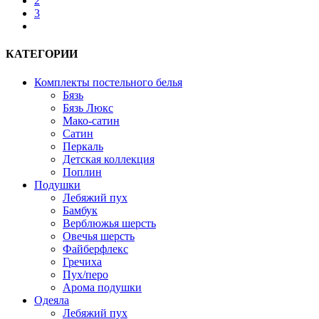
2
3
next
КАТЕГОРИИ
Комплекты постельного белья
Бязь
Бязь Люкс
Мако-сатин
Сатин
Перкаль
Детская коллекция
Поплин
Подушки
Лебяжий пух
Бамбук
Верблюжья шерсть
Овечья шерсть
Файберфлекс
Гречиха
Пух/перо
Арома подушки
Одеяла
Лебяжий пух