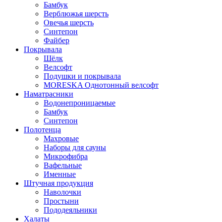
Бамбук
Верблюжья шерсть
Овечья шерсть
Синтепон
Файбер
Покрывала
Шёлк
Велсофт
Подушки и покрывала
MORESKA Однотонный велсофт
Наматрасники
Водонепроницаемые
Бамбук
Синтепон
Полотенца
Махровые
Наборы для сауны
Микрофибра
Вафельные
Именные
Штучная продукция
Наволочки
Простыни
Пододеяльники
Халаты