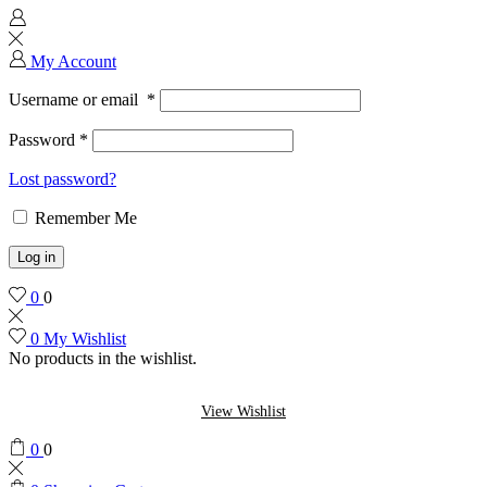
My Account
Username or email
*
Password
*
Lost password?
Remember Me
Log in
0
0
0
My Wishlist
No products in the wishlist.
View Wishlist
0
0