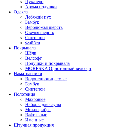
Пух/перо
Арома подушки
Одеяла
Лебяжий пух
Бамбук
Верблюжья шерсть
Овечья шерсть
Синтепон
Файбер
Покрывала
Шёлк
Велсофт
Подушки и покрывала
MORESKA Однотонный велсофт
Наматрасники
Водонепроницаемые
Бамбук
Синтепон
Полотенца
Махровые
Наборы для сауны
Микрофибра
Вафельные
Именные
Штучная продукция