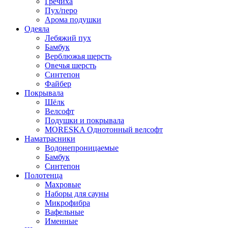
Гречиха
Пух/перо
Арома подушки
Одеяла
Лебяжий пух
Бамбук
Верблюжья шерсть
Овечья шерсть
Синтепон
Файбер
Покрывала
Шёлк
Велсофт
Подушки и покрывала
MORESKA Однотонный велсофт
Наматрасники
Водонепроницаемые
Бамбук
Синтепон
Полотенца
Махровые
Наборы для сауны
Микрофибра
Вафельные
Именные