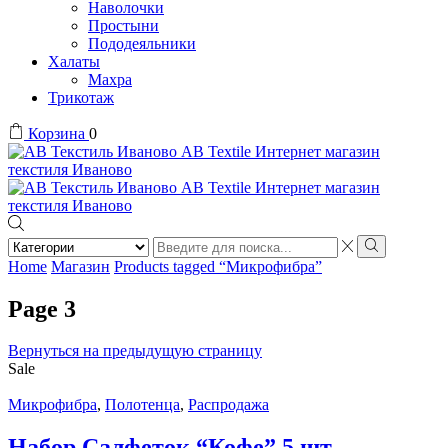
Наволочки
Простыни
Пододеяльники
Халаты
Махра
Трикотаж
Корзина
0
Search
input
Search
Home
Магазин
Products tagged “Микрофибра”
Page 3
Вернуться на предыдущую страницу
Sale
Микрофибра
,
Полотенца
,
Распродажа
Набор Салфеток “Кофе” 5 шт.