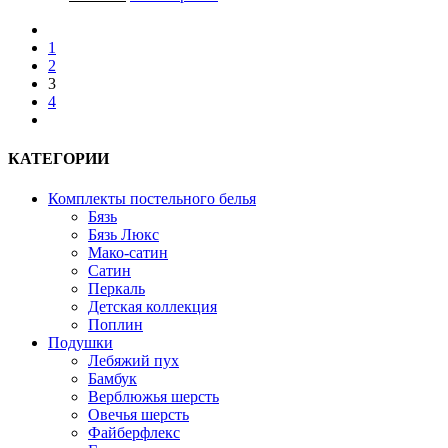
prev
1
2
3
4
next
КАТЕГОРИИ
Комплекты постельного белья
Бязь
Бязь Люкс
Мако-сатин
Сатин
Перкаль
Детская коллекция
Поплин
Подушки
Лебяжий пух
Бамбук
Верблюжья шерсть
Овечья шерсть
Файберфлекс