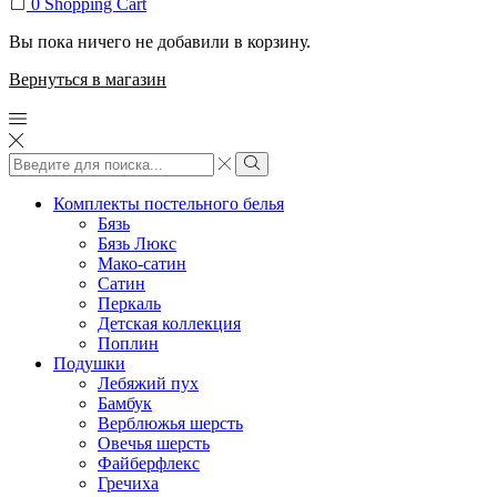
0
Shopping Cart
Вы пока ничего не добавили в корзину.
Вернуться в магазин
Search
input
Search
Комплекты постельного белья
Бязь
Бязь Люкс
Мако-сатин
Сатин
Перкаль
Детская коллекция
Поплин
Подушки
Лебяжий пух
Бамбук
Верблюжья шерсть
Овечья шерсть
Файберфлекс
Гречиха