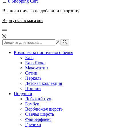
0
Shopping Cart
Вы пока ничего не добавили в корзину.
Вернуться в магазин
Search
input
Search
Комплекты постельного белья
Бязь
Бязь Люкс
Мако-сатин
Сатин
Перкаль
Детская коллекция
Поплин
Подушки
Лебяжий пух
Бамбук
Верблюжья шерсть
Овечья шерсть
Файберфлекс
Гречиха