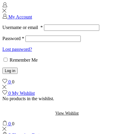
My Account
Username or email
*
Password
*
Lost password?
Remember Me
Log in
0
0
0
My Wishlist
No products in the wishlist.
View Wishlist
0
0