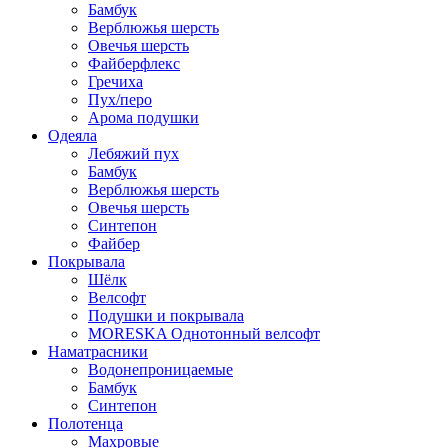
Бамбук
Верблюжья шерсть
Овечья шерсть
Файберфлекс
Гречиха
Пух/перо
Арома подушки
Одеяла
Лебяжий пух
Бамбук
Верблюжья шерсть
Овечья шерсть
Синтепон
Файбер
Покрывала
Шёлк
Велсофт
Подушки и покрывала
MORESKA Однотонный велсофт
Наматрасники
Водонепроницаемые
Бамбук
Синтепон
Полотенца
Махровые