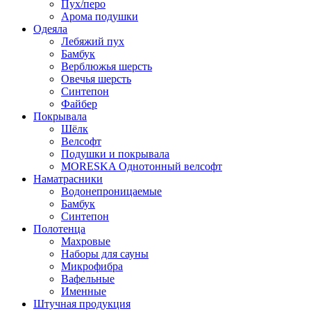
Пух/перо
Арома подушки
Одеяла
Лебяжий пух
Бамбук
Верблюжья шерсть
Овечья шерсть
Синтепон
Файбер
Покрывала
Шёлк
Велсофт
Подушки и покрывала
MORESKA Однотонный велсофт
Наматрасники
Водонепроницаемые
Бамбук
Синтепон
Полотенца
Махровые
Наборы для сауны
Микрофибра
Вафельные
Именные
Штучная продукция