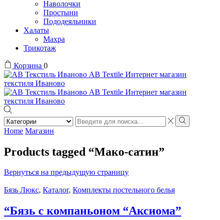
Наволочки
Простыни
Пододеяльники
Халаты
Махра
Трикотаж
Корзина
0
Search
input
Search
Home
Магазин
Products tagged “Мако-сатин”
Вернуться на предыдущую страницу
Бязь Люкс
,
Каталог
,
Комплекты постельного белья
“Бязь с компаньоном “Аксиома”