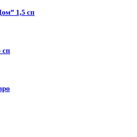
м” 1,5 сп
 сп
вро