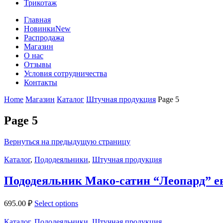
Трикотаж
Главная
Новинки
New
Распродажа
Магазин
О нас
Отзывы
Условия сотрудничества
Контакты
Home
Магазин
Каталог
Штучная продукция
Page 5
Page 5
Вернуться на предыдущую страницу
Каталог
,
Пододеяльники
,
Штучная продукция
Пододеяльник Мако-сатин “Леопард” е
695.00
₽
Select options
Каталог
,
Пододеяльники
,
Штучная продукция