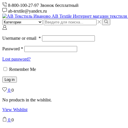
8-800-100-27-97 Звонок бесплатный
ab-textile@yandex.ru
Search
input
Search
Username or email
*
Password
*
Lost password?
Remember Me
Log in
0
0
No products in the wishlist.
View Wishlist
0
0