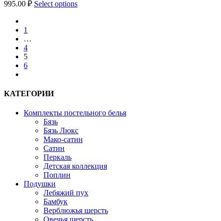
995.00
₽
Select options
prev
1
…
4
5
6
next
КАТЕГОРИИ
Комплекты постельного белья
Бязь
Бязь Люкс
Мако-сатин
Сатин
Перкаль
Детская коллекция
Поплин
Подушки
Лебяжий пух
Бамбук
Верблюжья шерсть
Овечья шерсть