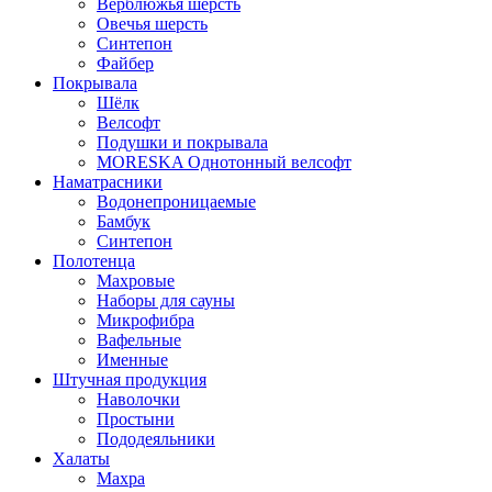
Верблюжья шерсть
Овечья шерсть
Синтепон
Файбер
Покрывала
Шёлк
Велсофт
Подушки и покрывала
MORESKA Однотонный велсофт
Наматрасники
Водонепроницаемые
Бамбук
Синтепон
Полотенца
Махровые
Наборы для сауны
Микрофибра
Вафельные
Именные
Штучная продукция
Наволочки
Простыни
Пододеяльники
Халаты
Махра