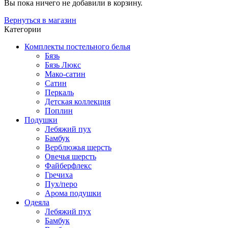
Вы пока ничего не добавили в корзину.
Вернуться в магазин
Категории
Комплекты постельного белья
Бязь
Бязь Люкс
Мако-сатин
Сатин
Перкаль
Детская коллекция
Поплин
Подушки
Лебяжий пух
Бамбук
Верблюжья шерсть
Овечья шерсть
Файберфлекс
Гречиха
Пух/перо
Арома подушки
Одеяла
Лебяжий пух
Бамбук