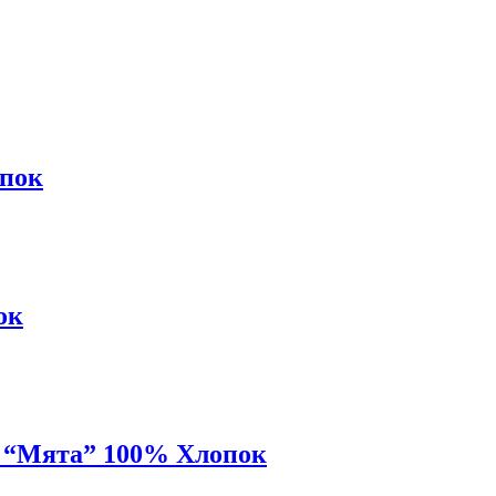
опок
ок
 “Мята” 100% Хлопок