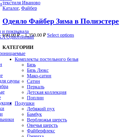
н
Каталог
,
Файбер
Одеяло Файбер Зима в Полиэстере
 и покрывала
690.00
₽
–
1,350.00
₽
Select options
A Однотонный
КАТЕГОРИИ
роницаемые
Комплекты постельного белья
н
Бязь
Бязь Люкс
ые
Мако-сатин
для сауны
Сатин
ибра
Перкаль
ые
Детская коллекция
е
Поплин
укция
Подушки
ки
Лебяжий пух
ни
Бамбук
льники
Верблюжья шерсть
Овечья шерсть
Файберфлекс
Гречиха