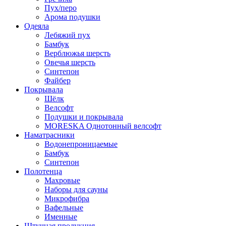
Пух/перо
Арома подушки
Одеяла
Лебяжий пух
Бамбук
Верблюжья шерсть
Овечья шерсть
Синтепон
Файбер
Покрывала
Шёлк
Велсофт
Подушки и покрывала
MORESKA Однотонный велсофт
Наматрасники
Водонепроницаемые
Бамбук
Синтепон
Полотенца
Махровые
Наборы для сауны
Микрофибра
Вафельные
Именные
Штучная продукция