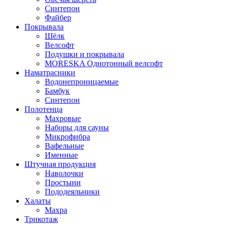
Синтепон
Файбер
Покрывала
Шёлк
Велсофт
Подушки и покрывала
MORESKA Однотонный велсофт
Наматрасники
Водонепроницаемые
Бамбук
Синтепон
Полотенца
Махровые
Наборы для сауны
Микрофибра
Вафельные
Именные
Штучная продукция
Наволочки
Простыни
Пододеяльники
Халаты
Махра
Трикотаж