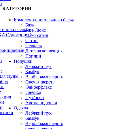
н
КАТЕГОРИИ
Комплекты постельного белья
Бязь
 и покрывала
Бязь Люкс
A Однотонный
Мако-сатин
Сатин
Перкаль
роницаемые
Детская коллекция
Поплин
н
Подушки
Лебяжий пух
ые
Бамбук
для сауны
Верблюжья шерсть
ибра
Овечья шерсть
ые
Файберфлекс
е
Гречиха
укция
Пух/перо
ки
Арома подушки
ни
Одеяла
льники
Лебяжий пух
Бамбук
Верблюжья шерсть
Овечья шерсть